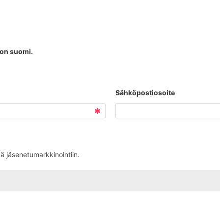
i on suomi.
Sähköpostiosoite
ää jäsenetumarkkinointiin.