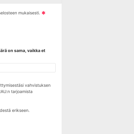
iselosteen mukaisesti.
äärä on sama, vaikka et
liittymisestäsi vahvistuksen
 RAU:n tarjoamista
destä erikseen.