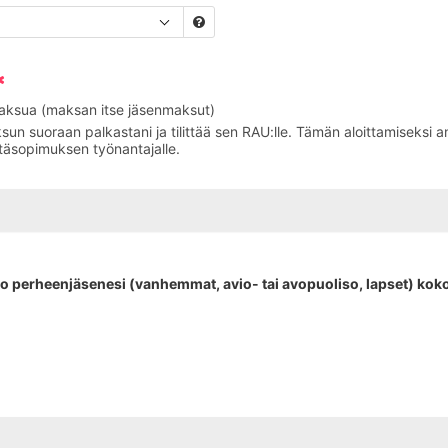
maksua (maksan itse jäsenmaksut)
sun suoraan palkastani ja tilittää sen RAU:lle. Tämän aloittamiseksi 
täsopimuksen työnantajalle.
ko perheenjäsenesi (vanhemmat, avio- tai avopuoliso, lapset) kokon