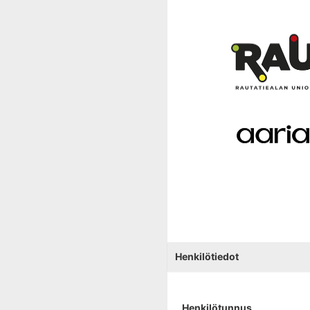
Henkilötiedot
Henkilötunnus