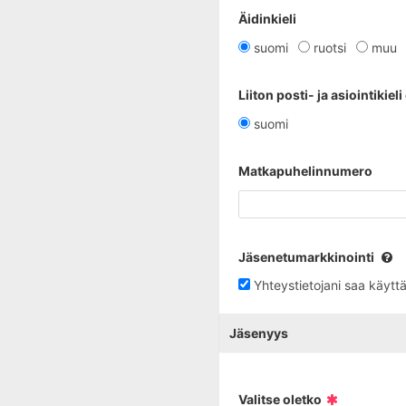
Äidinkieli
suomi
ruotsi
muu
Liiton posti- ja asiointikiel
suomi
Matkapuhelinnumero
Jäsenetumarkkinointi
Yhteystietojani saa käytt
Jäsenyys
Valitse oletko​