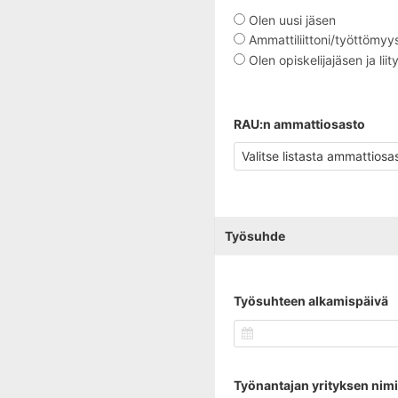
Olen uusi jäsen
Ammattiliittoni/työttömy
Olen opiskelijajäsen ja lii
RAU:n ammattiosasto​
Työsuhde
Työsuhteen alkamispäivä
Työnantajan yrityksen nimi​