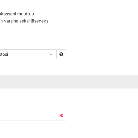
yskassani muuttuu
tyn varsinaiseksi jäseneksi