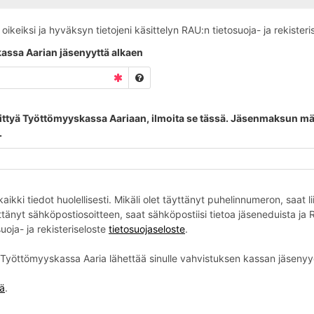
ikeiksi ja hyväksyn tietojeni käsittelyn RAU:n tietosuoja- ja rekister
assa Aarian jäsenyyttä alkaen
 liittyä Työttömyyskassa Aariaan, ilmoita se tässä. Jäsenmaksun m
.
 kaikki tiedot huolellisesti. Mikäli olet täyttänyt puhelinnumeron, saat 
täyttänyt sähköpostiosoitteen, saat sähköpostiisi tietoa jäseneduista ja
uoja- ja rekisteriseloste
tietosuojaseloste
.
 Työttömyyskassa Aaria lähettää sinulle vahvistuksen kassan jäsenyy
tä
.